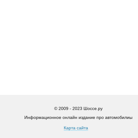
© 2009 - 2023 Шоссе.ру
Информационное онлайн издание про автомобилиы
This website uses cookies to improve user experience. By continuing to
Карта сайта
use the site, you consent to the use of cookies.
OK