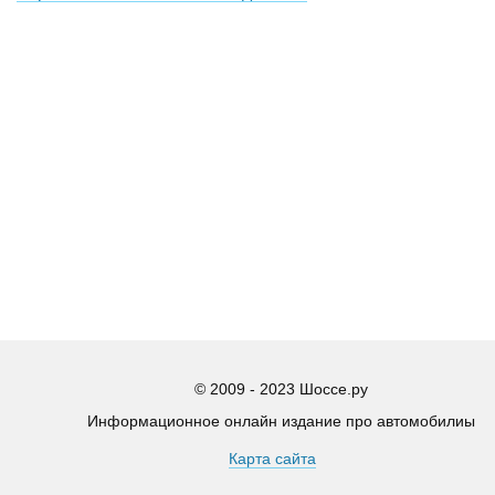
© 2009 - 2023 Шоссе.ру
Информационное онлайн издание про автомобилиы
This website uses cookies to improve user experience. By continuing to
Карта сайта
use the site, you consent to the use of cookies.
OK