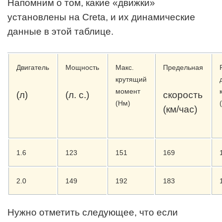
Напомним о том, какие «движки»
установлены на Creta, и их динамические
данные в этой таблице.
Двигатель
Мощность
Макс.
Предельная
крутящий
момент
(л)
(л. с.)
скорость
(Нм)
(км/час)
1.6
123
151
169
2.0
149
192
183
Нужно отметить следующее, что если