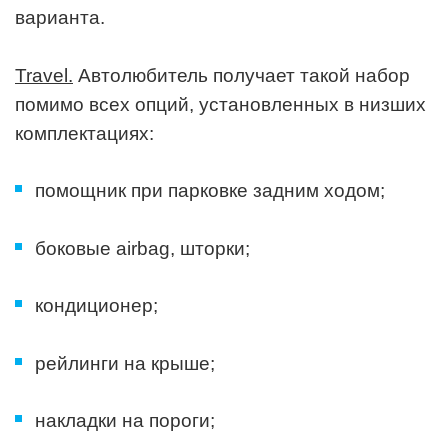
варианта.
Travel.
Автолюбитель получает такой набор
помимо всех опций, установленных в низших
комплектациях:
помощник при парковке задним ходом;
боковые airbag, шторки;
кондиционер;
рейлинги на крыше;
This website uses cookies to improve user experience. By continuing to
накладки на пороги;
use the site, you consent to the use of cookies.
OK