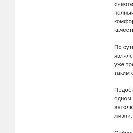
«неоте
полный
комфор
качест
По сут
являлс
уже тр
таким 
Подобн
одном 
автолю
жизни.
Сейчас