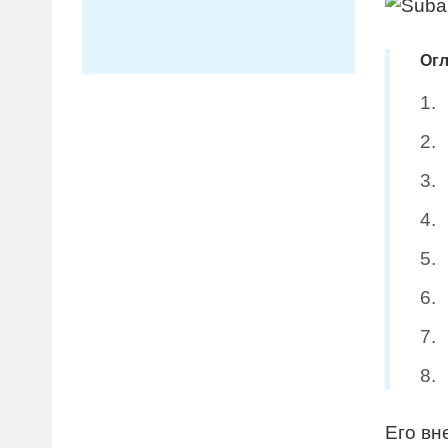
Огл
Его вн