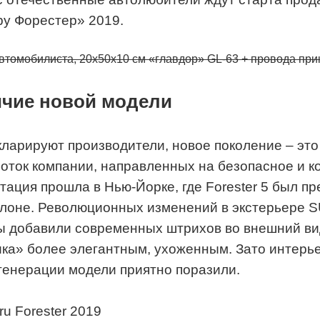
у Форестер» 2019.
втомобилиста, 20х50х10 см «главдор» GL-63 + провода при
чие новой модели
кларируют производители, новое поколение – э
оток компании, направленных на безопасное и 
тация прошла в Нью-Йорке, где Forester 5 был п
лоне. Революционных изменений в экстерьере SU
 добавили современных штрихов во внешний вид
ка» более элегантным, ухоженным. Зато интерь
генерации модели приятно поразили.