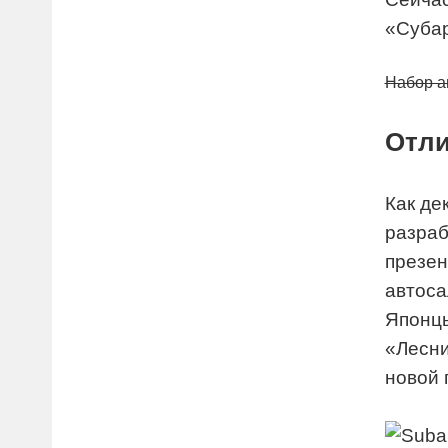
«Субар
Набор а
Отли
Как де
разраб
презен
автоса
Японцы
«Лесни
новой 