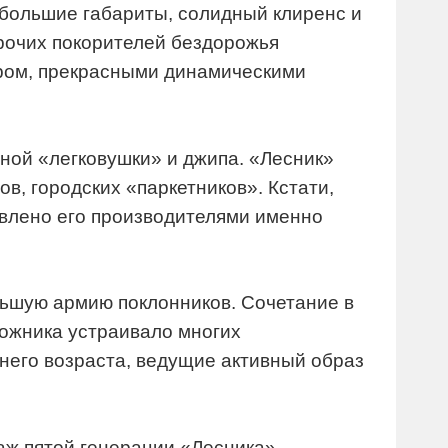
 большие габариты, солидный клиренс и
рочих покорителей бездорожья
ром, прекрасными динамическими
чной «легковушки» и джипа. «Лесник»
, городских «паркетников». Кстати,
авлено его производителями именно
льшую армию поклонников. Сочетание в
ожника устраивало многих
него возраста, ведущие активный образ
аж пятой генерации «Лесника» –