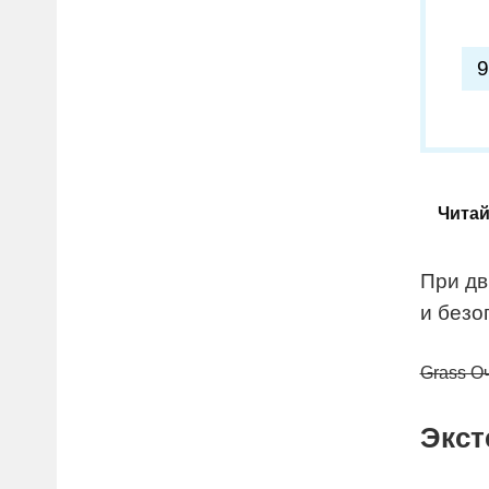
Читай
При дв
и безо
Grass Оч
Экст