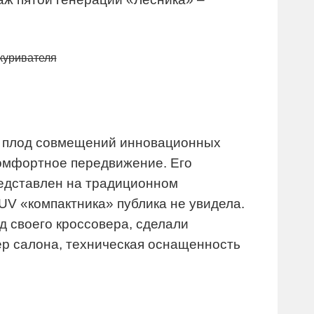
куривателя
то плод совмещений инновационных
комфортное передвижение. Его
редставлен на традиционном
V «компактника» публика не увидела.
 своего кроссовера, сделали
ер салона, техническая оснащенность