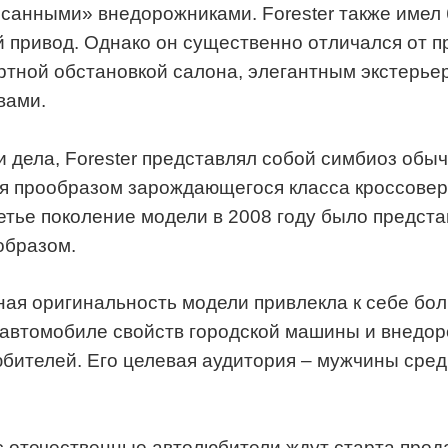
санными» внедорожниками. Forester также имел
 привод. Однако он существенно отличался от п
тной обстановкой салона, элегантным экстерье
вами.
и дела, Forester представлял собой симбиоз обы
я прообразом зарождающегося класса кроссоверов
етье поколение модели в 2008 году было предст
образом.
ая оригинальность модели привлекла к себе бо
автомобиле свойств городской машины и внедор
бителей. Его целевая аудитория – мужчины сред
 отечественные автолюбители ждут старта прод