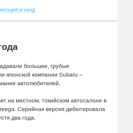
УАТАЦИЯ И УХОД
года
задавали большие, грубые
и японской компании Subaru –
имание автолюбителей.
вет на местном, токийском автосалоне в
treega. Серийная версия дебютировала
стя два года.